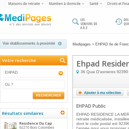
Maisons de retraite
Maintien à domicile
Santé
Droits et Fin
LES
DES
SENIORS DE
QU
A À Z
Voir établissements à proximité
>
Medipages
EHPAD Ile de Fran
Votre recherche
Ehpad Residen
36 Quai D'asnieres
92390
EHPAD
Ajouter à ma sélection
RECHERCHER
EHPAD Public
Résultats similaires
EHPAD RESIDENCE LA MERI
retraite médicalisée, inst
Residence Du Cap
dont le code postal est 9239
92270
Bois Colombes
l'année pour vous proposer 