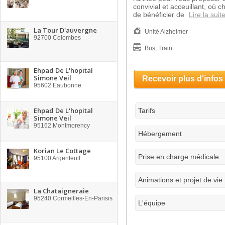
convivial et acceuillant, où c
de bénéficier de
Lire la suit
La Tour D'auvergne
Unité Alzheimer
92700
Colombes
Bus, Train
Ehpad De L'hopital
Simone Veil
Recevoir plus d'infos
95602
Eaubonne
Ehpad De L'hopital
Tarifs
Simone Veil
95162
Montmorency
Hébergement
Korian Le Cottage
Prise en charge médicale
95100
Argenteuil
Animations et projet de vie
La Chataigneraie
95240
Cormeilles-En-Parisis
L'équipe