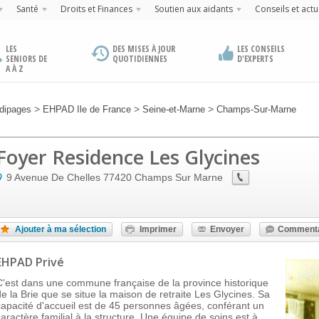
Santé
Droits et Finances
Soutien aux aidants
Conseils et actu
LES
DES MISES À JOUR
LES CONSEILS
SENIORS DE
QUOTIDIENNES
D'EXPERTS
A À Z
>
>
>
dipages
EHPAD Ile de France
Seine-et-Marne
Champs-Sur-Marne
Foyer Residence Les Glycines
9 Avenue De Chelles
77420
Champs Sur Marne
Ajouter à ma sélection
Imprimer
Envoyer
Commenta
EHPAD Privé
C'est dans une commune française de la province historique
de la Brie que se situe la maison de retraite Les Glycines. Sa
capacité d'accueil est de 45 personnes âgées, conférant un
caractère familial à la structure. Une équipe de soins est à