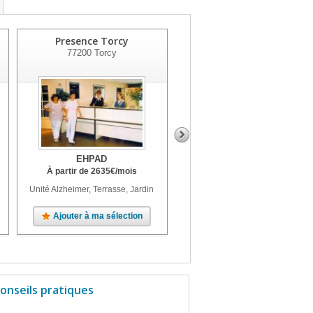
Presence Torcy
Résidence Eleusis
77200
Torcy
77400
Saint Thibault Des
Vignes
EHPAD
EHPAD
À partir de
2635
€
/mois
À partir de
2773
€
/mois
Unité Alzheimer, Terrasse, Jardin
Unité Alzheimer, Terrasse, Jardin,
Parc
Ajouter à ma sélection
Ajouter à ma sélection
onseils pratiques