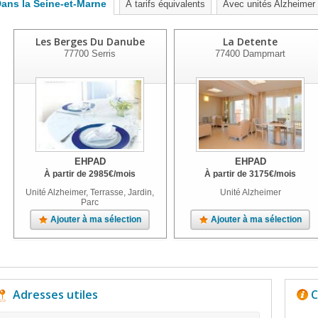
ans la Seine-et-Marne
À tarifs équivalents
Avec unités Alzheimer
Les Berges Du Danube
La Detente
77700
Serris
77400
Dampmart
EHPAD
EHPAD
À partir de
2985
€
/mois
À partir de
3175
€
/mois
Unité Alzheimer, Terrasse, Jardin,
Unité Alzheimer
Parc
Ajouter à ma sélection
Ajouter à ma sélection
Adresses utiles
C