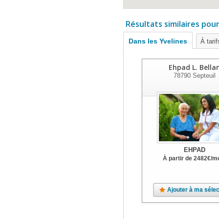
Résultats similaires pou
Dans les Yvelines
À tari
Ehpad L. Bella
78790
Septeuil
EHPAD
À partir de
2482
€
/m
Ajouter à ma sélec