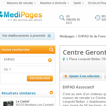
Maisons de retraite
Maintien à domicile
Santé
Droits et Fin
LES
DES
SENIORS DE
QU
A À Z
Voir établissements à proximité
>
Medipages
EHPAD Ile de Fran
Votre recherche
Centre Geront
1 Place Leopold Bellan
78
EHPAD
Ajouter à ma sélection
RECHERCHER
EHPAD Associatif
Résultats similaires
C'est au sein d'un château q
maison de retraite Le Centre
Le Castel
Léopold Bellan. L'établissem
95370
Montigny Les Cormeill
parc boisé de 56 hectares, d