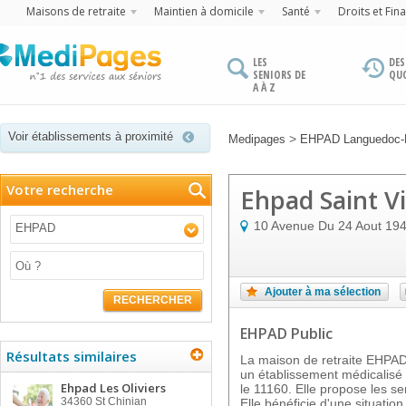
Maisons de retraite
Maintien à domicile
Santé
Droits et Fin
LES
DES
SENIORS DE
QU
A À Z
Voir établissements à proximité
>
Medipages
EHPAD Languedoc-R
Votre recherche
Ehpad Saint V
10 Avenue Du 24 Aout 19
EHPAD
Ajouter à ma sélection
RECHERCHER
EHPAD Public
Résultats similaires
La maison de retraite EHP
un établissement médicalis
Ehpad Les Oliviers
le 11160. Elle propose les se
34360
St Chinian
Elle bénéficie d'une situatio