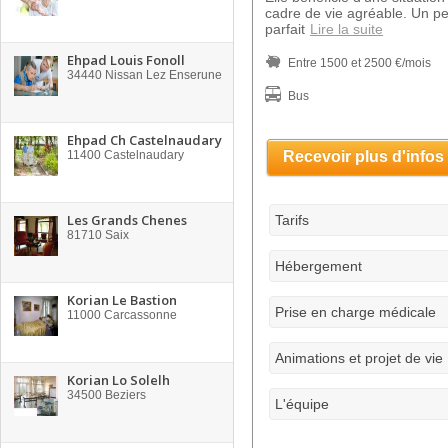
cadre de vie agréable. Un pe
parfait
Lire la suite
Ehpad Louis Fonoll
Entre 1500 et 2500 €/mois
34440
Nissan Lez Enserune
Bus
Ehpad Ch Castelnaudary
11400
Castelnaudary
Recevoir plus d'infos
Les Grands Chenes
Tarifs
81710
Saix
Hébergement
Korian Le Bastion
Prise en charge médicale
11000
Carcassonne
Animations et projet de vie
Korian Lo Solelh
34500
Beziers
L'équipe