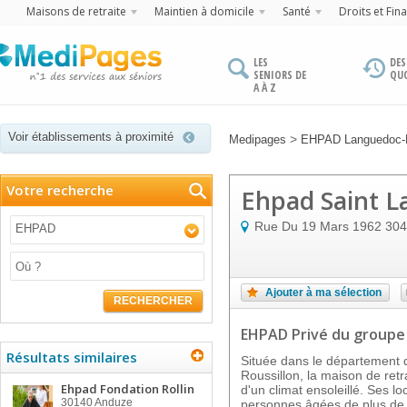
Maisons de retraite
Maintien à domicile
Santé
Droits et Fin
LES
DES
SENIORS DE
QU
A À Z
Voir établissements à proximité
>
Medipages
EHPAD Languedoc-R
Votre recherche
Ehpad Saint L
Rue Du 19 Mars 1962
304
EHPAD
Ajouter à ma sélection
RECHERCHER
EHPAD Privé
du groupe
Résultats similaires
Située dans le département 
Roussillon, la maison de retr
Ehpad Fondation Rollin
d'un climat ensoleillé. Ses l
30140
Anduze
personnes âgées de plus d