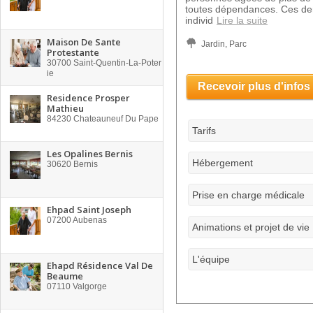
toutes dépendances. Ces de
individ
Lire la suite
Maison De Sante
Jardin, Parc
Protestante
30700
Saint-Quentin-La-Poter
ie
Recevoir plus d'infos
Residence Prosper
Mathieu
84230
Chateauneuf Du Pape
Tarifs
Les Opalines Bernis
Hébergement
30620
Bernis
Prise en charge médicale
Ehpad Saint Joseph
07200
Aubenas
Animations et projet de vie
L'équipe
Ehapd Résidence Val De
Beaume
07110
Valgorge