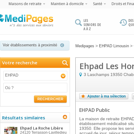
Maisons de retraite
Maintien à domicile
Santé
Droits et Fin
LES
DES
SENIORS DE
QU
A À Z
Voir établissements à proximité
>
>
Medipages
EHPAD Limousin
Votre recherche
Ehpad Les Hor
3 Laschamps
19350
Chab
EHPAD
Ajouter à ma sélection
RECHERCHER
EHPAD Public
Résultats similaires
La maison de retraite EHP
établissement médicalisé s
Ehpad La Roche Libère
19350. Elle propose les servi
24120
Terrasson-Lavilledieu
accueil de jour, séjour tempo