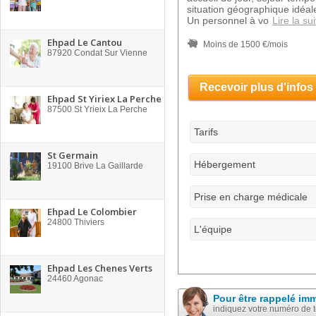
situation géographique idéale
Un personnel à vo
Lire la sui
Ehpad Le Cantou
Moins de 1500 €/mois
87920
Condat Sur Vienne
Recevoir plus d'infos
Ehpad St Yiriex La Perche
87500
St Yrieix La Perche
Tarifs
St Germain
Hébergement
19100
Brive La Gaillarde
Prise en charge médicale
Ehpad Le Colombier
24800
Thiviers
L'équipe
Ehpad Les Chenes Verts
24460
Agonac
Pour être rappelé im
indiquez votre numéro de 