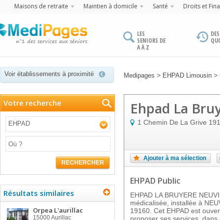
Maisons de retraite
Maintien à domicile
Santé
Droits et Fin
LES
DES
SENIORS DE
QU
A À Z
Voir établissements à proximité
>
>
Medipages
EHPAD Limousin
Votre recherche
Ehpad La Bruy
1 Chemin De La Grive
19
EHPAD
Ajouter à ma sélection
RECHERCHER
EHPAD Public
Résultats similaires
EHPAD LA BRUYERE NEUVIC e
médicalisée, installée à NEU
Orpea L'aurillac
19160. Cet EHPAD est ouvert
15000
Aurillac
proposer ses services, dans u