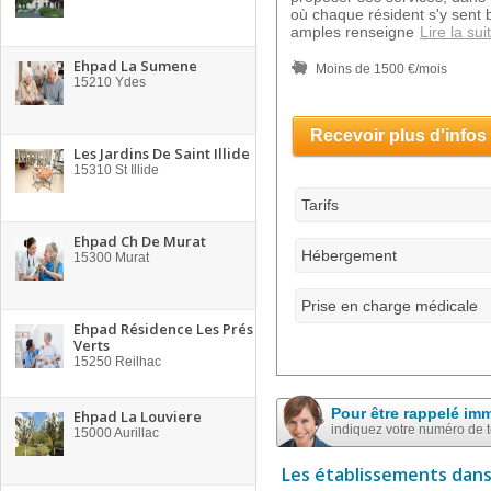
où chaque résident s'y sent b
amples renseigne
Lire la sui
Ehpad La Sumene
Moins de 1500 €/mois
15210
Ydes
Recevoir plus d'infos
Les Jardins De Saint Illide
15310
St Illide
Tarifs
Ehpad Ch De Murat
Hébergement
15300
Murat
Prise en charge médicale
Ehpad Résidence Les Prés
Verts
15250
Reilhac
Pour être rappelé im
Ehpad La Louviere
indiquez votre numéro de 
15000
Aurillac
Les établissements dans