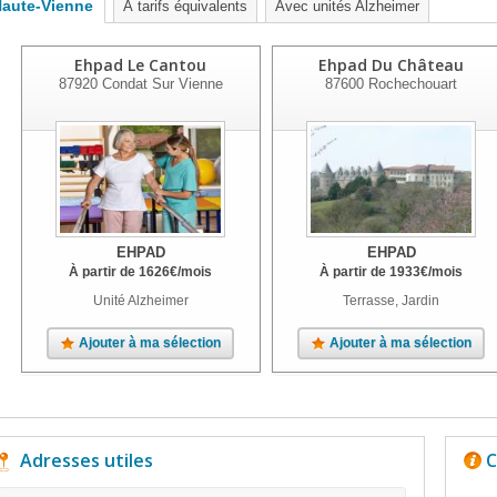
aute-Vienne
À tarifs équivalents
Avec unités Alzheimer
Ehpad Le Cantou
Ehpad Du Château
87920
Condat Sur Vienne
87600
Rochechouart
EHPAD
EHPAD
À partir de
1626
€
/mois
À partir de
1933
€
/mois
Unité Alzheimer
Terrasse, Jardin
Ajouter à ma sélection
Ajouter à ma sélection
Adresses utiles
C