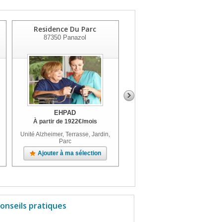
Residence Du Parc
Ehpad Les 5 Sens
87350
Panazol
87100
Limoges
EHPAD
EHPAD
À partir de
1922
€
/mois
À partir de
1769
€
/mois
Unité Alzheimer, Terrasse, Jardin,
Unité Alzheimer, Terrasse
Parc
Ajouter à ma sélection
Ajouter à ma sélection
onseils pratiques