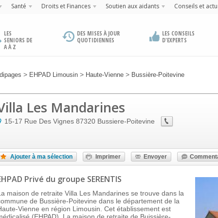
Santé
Droits et Finances
Soutien aux aidants
Conseils et actu
LES
DES MISES À JOUR
LES CONSEILS
SENIORS DE
QUOTIDIENNES
D'EXPERTS
A À Z
>
>
>
dipages
EHPAD Limousin
Haute-Vienne
Bussière-Poitevine
Villa Les Mandarines
15-17 Rue Des Vignes
87320
Bussiere-Poitevine
Ajouter à ma sélection
Imprimer
Envoyer
Commenta
EHPAD Privé
du groupe SERENTIS
La maison de retraite Villa Les Mandarines se trouve dans la
commune de Bussière-Poitevine dans le département de la
Haute-Vienne en région Limousin. Cet établissement est
médicalisé (EHPAD). La maison de retraite de Buissière-