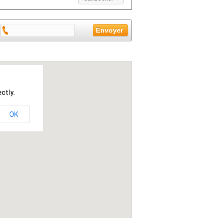
ctly.
OK