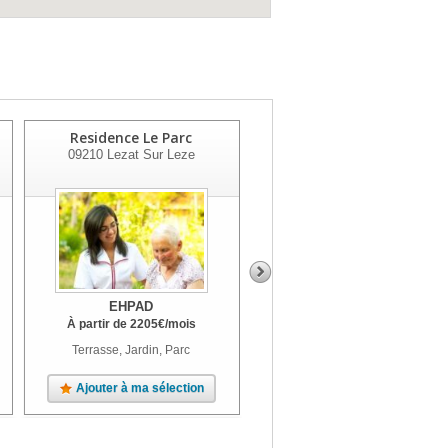
Residence Le Parc
Résidence Des Quatre
09210
Lezat Sur Leze
Vallees
09800
Castillon En Couserans
EHPAD
EHPAD
À partir de
2205
€
/mois
À partir de
1734
€
/mois
Terrasse, Jardin, Parc
Terrasse, Jardin, Parc
Ajouter à ma sélection
Ajouter à ma sélection