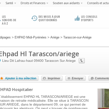
Santé
Droits et Finances
Soutien aux aidants
Conseils et actu
LES
DES MISES À JOUR
LES CONSEILS
SENIORS DE
QUOTIDIENNES
D'EXPERTS
A À Z
>
>
>
dipages
EHPAD Midi-Pyrénées
Ariège
Tarascon-sur-Ariège
Ehpad Hl Tarascon/ariege
Lieu Dit Lafrau-haut
09400
Tarascon Sur Ariege
Ajouter à ma sélection
Imprimer
Envoyer
Commenta
EHPAD Hospitalier
L'établissement EHPAD HL TARASCON/ARIEGE est une
maison de retraite médicalisée. Elle se situe à TARASCON
SUR ARIEGE, dans le département 09, ce qui permet de
découvrir les alentours. On peut y trouver de nombreuses