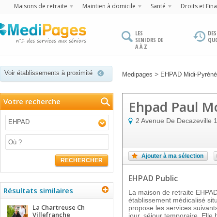
Maisons de retraite
Maintien à domicile
Santé
Droits et Fin
LES
DES
SENIORS DE
QU
A À Z
Voir établissements à proximité
>
Medipages
EHPAD Midi-Pyrén
Votre recherche
Ehpad Paul M
2 Avenue De Decazeville
EHPAD
Ajouter à ma sélection
RECHERCHER
EHPAD Public
Résultats similaires
La maison de retraite EHP
établissement médicalisé sit
La Chartreuse Ch
propose les services suivants
Villefranche
jour, séjour temporaire. Elle 