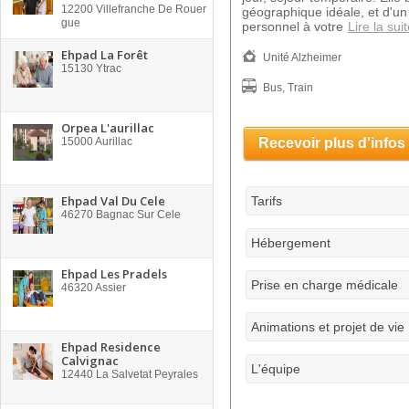
12200
Villefranche De Rouer
géographique idéale, et d'un
gue
personnel à votre
Lire la sui
Ehpad La Forêt
Unité Alzheimer
15130
Ytrac
Bus, Train
Orpea L'aurillac
15000
Aurillac
Recevoir plus d'infos
Ehpad Val Du Cele
Tarifs
46270
Bagnac Sur Cele
Hébergement
Ehpad Les Pradels
Prise en charge médicale
46320
Assier
Animations et projet de vie
Ehpad Residence
Calvignac
L'équipe
12440
La Salvetat Peyrales