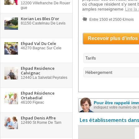
12200
Villefranche De Rouer
où chaque résident s'y sent b
gue
amples renseigneme
Lire la 
Korian Les Bles D'or
Entre 1500 et 2500 €/mois
81150
Castelnau De Levis
Recevoir plus d'infos
Ehpad Val Du Cele
46270
Bagnac Sur Cele
Tarifs
Ehpad Residence
Hébergement
Calvignac
12440
La Salvetat Peyrales
Ehpad Résidence
Ortabadial
46100
Figeac
Pour être rappelé im
indiquez votre numéro de 
Ehpad Denis Affre
Les établissements dans
12490
St Rome De Tarn