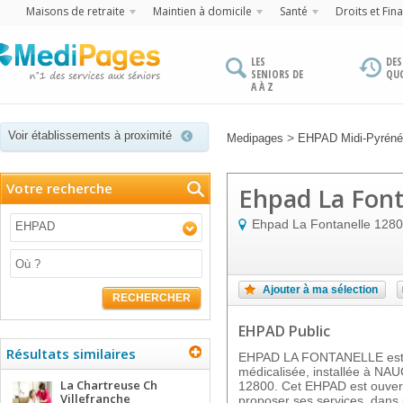
Maisons de retraite
Maintien à domicile
Santé
Droits et Fin
LES
DES
SENIORS DE
QU
A À Z
Voir établissements à proximité
>
Medipages
EHPAD Midi-Pyrén
Votre recherche
Ehpad La Font
Ehpad La Fontanelle
1280
EHPAD
Ajouter à ma sélection
RECHERCHER
EHPAD Public
Résultats similaires
EHPAD LA FONTANELLE est u
médicalisée, installée à NAU
La Chartreuse Ch
12800. Cet EHPAD est ouvert
Villefranche
proposer ses services, dans u