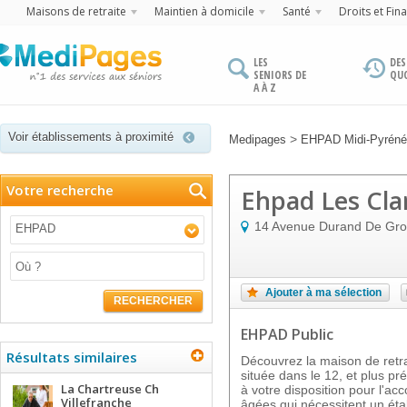
Maisons de retraite
Maintien à domicile
Santé
Droits et Fin
LES
DES
SENIORS DE
QU
A À Z
Voir établissements à proximité
>
Medipages
EHPAD Midi-Pyrén
Votre recherche
Ehpad Les Cla
14 Avenue Durand De Gro
EHPAD
Ajouter à ma sélection
RECHERCHER
EHPAD Public
Résultats similaires
Découvrez la maison de re
située dans le 12, et plus 
La Chartreuse Ch
à votre disposition pour l'
Villefranche
âgées qui nécessitent un ét