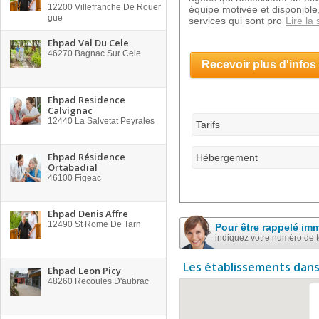
12200
Villefranche De Rouer
équipe motivée et disponible
gue
services qui sont pro
Lire la 
Ehpad Val Du Cele
46270
Bagnac Sur Cele
Recevoir plus d'infos
Ehpad Residence
Calvignac
12440
La Salvetat Peyrales
Tarifs
Ehpad Résidence
Hébergement
Ortabadial
46100
Figeac
Ehpad Denis Affre
12490
St Rome De Tarn
Pour être rappelé im
indiquez votre numéro de 
Les établissements dans
Ehpad Leon Picy
48260
Recoules D'aubrac