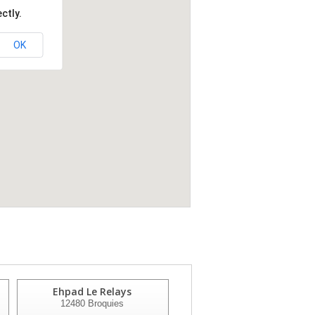
ctly.
OK
Ehpad Le Relays
Residence Des Deux
12480
Broquies
Vallees