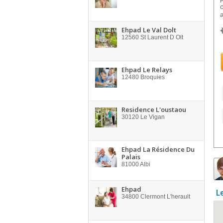
Ehpad Le Val Dolt
12560
St Laurent D Olt
Ehpad Le Relays
12480
Broquies
Residence L'oustaou
30120
Le Vigan
Ehpad La Résidence Du
Palais
81000
Albi
Ehpad
L
34800
Clermont L'herault