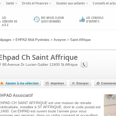
Santé
Droits et Finances
Soutien aux aidants
Conseils et actu
LES
DES MISES À JOUR
LES CONSEILS
SENIORS DE
QUOTIDIENNES
D'EXPERTS
A À Z
>
>
>
dipages
EHPAD Midi-Pyrénées
Aveyron
Saint-Affrique
Ehpad Ch Saint Affrique
88 Avenue Dr Lucien Galtier
12400
St Affrique
Ajouter à ma sélection
Imprimer
Envoyer
Commenta
EHPAD Associatif
EHPAD CH SAINT AFFRIQUE est une maison de retraite
médicalisée, installée à ST AFFRIQUE, dont le code postal est
12400. Cet EHPAD est ouvert toute l'année pour vous
proposer ses services, dans un cadre convivial et acceuillant,