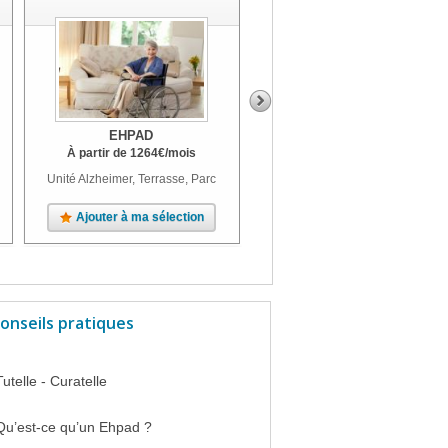
12230
Nant
EHPAD
EHPAD
À partir de
1264
€
/mois
À partir de
1776
€
/mois
Unité Alzheimer, Terrasse, Parc
Terrasse, Jardin, Parc
Ajouter à ma sélection
Ajouter à ma sélection
onseils pratiques
Tutelle - Curatelle
Qu’est-ce qu’un Ehpad ?