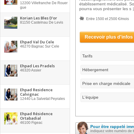
12200
Villefranche De Rouer
établissement médicalisé. So
gue
pourra vous présenter les s
Korian Les Bles D'or
Entre 1500 et 2500 €/mois
81150
Castelnau De Levis
Recevoir plus d'infos
Ehpad Val Du Cele
46270
Bagnac Sur Cele
Tarifs
Ehpad Les Pradels
Hébergement
46320
Assier
Prise en charge médicale
Ehpad Residence
Calvignac
L'équipe
12440
La Salvetat Peyrales
Ehpad Résidence
Ortabadial
46100
Figeac
Pour être rappelé im
indiquez votre numéro de 