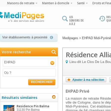
Maisons de retraite
Maintien à domicile
Santé
Droits et Fin
LES
DES
SENIORS DE
QU
A À Z
Voir établissements à proximité
>
Medipages
EHPAD Midi-Pyrén
Votre recherche
Résidence Alli
Lieu-dit Le Clos De La Bo
EHPAD
Ajouter à ma sélection
RECHERCHER
EHPAD Privé
Résultats similaires
La maison de retraite Réside
ville de Cologne, dans le dé
Residence Pin Balma
Midi-Pyrénées. Cet établiss
31130
Pin Balma
dispose de 64 chambres simp