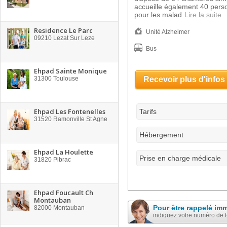
accueille également 40 pers
pour les malad
Lire la suite
Residence Le Parc
Unité Alzheimer
09210
Lezat Sur Leze
Bus
Ehpad Sainte Monique
31300
Toulouse
Recevoir plus d'infos
Ehpad Les Fontenelles
Tarifs
31520
Ramonville St Agne
Hébergement
Ehpad La Houlette
Prise en charge médicale
31820
Pibrac
Ehpad Foucault Ch
Montauban
Pour être rappelé im
82000
Montauban
indiquez votre numéro de 