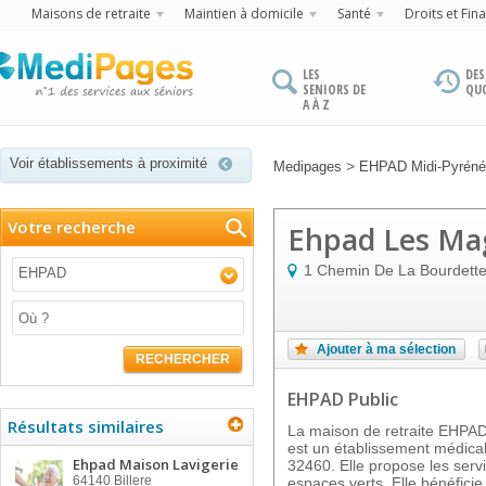
Maisons de retraite
Maintien à domicile
Santé
Droits et Fin
LES
DES
SENIORS DE
QU
A À Z
Voir établissements à proximité
>
Medipages
EHPAD Midi-Pyrén
Votre recherche
Ehpad Les Ma
1 Chemin De La Bourdett
EHPAD
Ajouter à ma sélection
RECHERCHER
EHPAD Public
Résultats similaires
La maison de retraite EH
est un établissement médica
Ehpad Maison Lavigerie
32460. Elle propose les servi
64140
Billere
espaces verts. Elle bénéfici