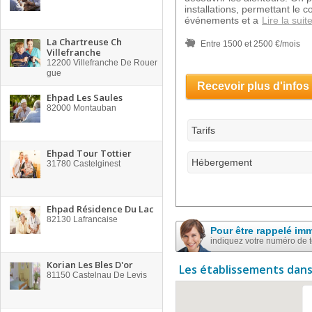
installations, permettant le c
événements et a
Lire la suit
La Chartreuse Ch
Entre 1500 et 2500 €/mois
Villefranche
12200
Villefranche De Rouer
gue
Recevoir plus d'infos
Ehpad Les Saules
82000
Montauban
Tarifs
Ehpad Tour Tottier
Hébergement
31780
Castelginest
Ehpad Résidence Du Lac
82130
Lafrancaise
Pour être rappelé im
indiquez votre numéro de 
Korian Les Bles D'or
Les établissements dans
81150
Castelnau De Levis