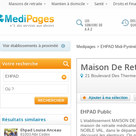
Maisons de retraite
Maintien à domicile
Santé
Droits et Fin
LES
DES
SENIORS DE
QU
A À Z
Voir établissements à proximité
>
Medipages
EHPAD Midi-Pyrén
Votre recherche
Maison De Ret
21 Boulevard Des Therme
EHPAD
Ajouter à ma sélection
RECHERCHER
EHPAD Public
Résultats similaires
L'établissement MAISON D
maison de retraite médicalis
Ehpad Louise Anceau
NOBLE VAL, dans le départe
81003
Albi Cedex
découvrir les alentours. On 