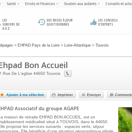
Santé
Droits et Finances
Soutien aux aidants
Conseils et actu
LES
DES MISES À JOUR
LES CONSEILS
SENIORS DE
QUOTIDIENNES
D'EXPERTS
A À Z
>
>
>
dipages
EHPAD Pays de la Loire
Loire-Atlantique
Touvois
Ehpad Bon Accueil
Rue De L'eglise
44650
Touvois
Ajouter à ma sélection
Imprimer
Envoyer
Commenta
EHPAD Associatif
du groupe AGAPE
La maison de retraite EHPAD BON ACCUEIL, est un
établissement médicalisé situé à TOUVOIS, dans le 44650.
Elle propose les services suivants : espaces verts, séjour
temporaire. Elle bénéficie d'une situation géographique idéale,