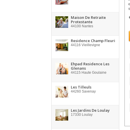
Maison De Retraite
Protestante
44100
Nantes
Residence Champ Fleuri
44116
Vieillevigne
Ehpad Residence Les
Glenans
44115
Haute Goulaine
Les Tilleuls
44260
Savenay
Les Jardins De Loulay
17330
Loulay