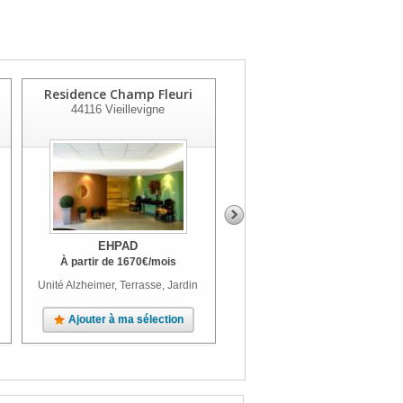
Residence Champ Fleuri
Ehpad Residence Les
44116
Vieillevigne
Glenans
44115
Haute Goulaine
EHPAD
EHPAD
À partir de
1670
€
/mois
À partir de
1745
€
/mois
Unité Alzheimer, Terrasse, Jardin
Parc
Ajouter à ma sélection
Ajouter à ma sélection