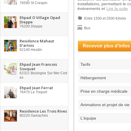
76590
St Crespin
installations, permettant le c
événements et
Lire la suite
Ehpad O Village Opad
Entre 1500 et 2500 €/mois
Dieppe
76200
Dieppe
Bus
Residence Mahaut
D'artois
Recevoir plus d'infos
62140
Hesdin
Ehpad Jean Francois
Tarifs
Souquet
62321
Boulogne Sur Mer Ced
ex
Hébergement
Ehpad Jean Ferrat
Prise en charge médicale
76470
Le Treport
Animations et projet de vie
Residence Les Trois Rives
80220
Gamaches
L'équipe