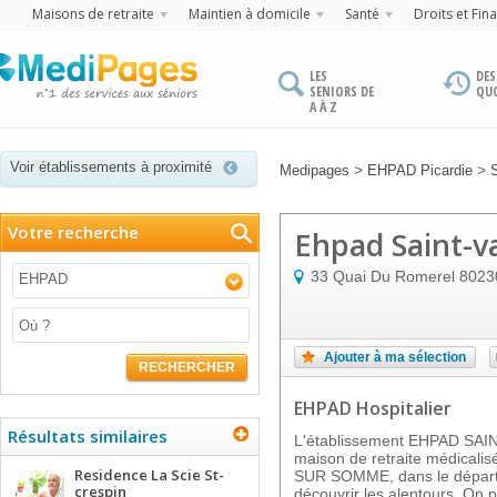
Maisons de retraite
Maintien à domicile
Santé
Droits et Fin
LES
DES
SENIORS DE
QU
A À Z
Voir établissements à proximité
>
>
Medipages
EHPAD Picardie
Votre recherche
Ehpad Saint-v
33 Quai Du Romerel
8023
EHPAD
Ajouter à ma sélection
RECHERCHER
EHPAD Hospitalier
Résultats similaires
L'établissement EHPAD SA
maison de retraite médicalis
Residence La Scie St-
SUR SOMME, dans le départ
crespin
découvrir les alentours. On 