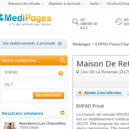
Maisons de retraite
Maintien à domicile
Santé
Droits et Fin
LES
DES
SENIORS DE
QU
A À Z
Voir établissements à proximité
>
Medipages
EHPAD Poitou-Char
Votre recherche
Maison De Ret
Lieu Dit La Roseraie
1617
EHPAD
Ajouter à ma sélection
RECHERCHER
EHPAD Privé
Résultats similaires
La maison de retraite MA
est un établissement médica
Residence Les Charmilles
16170. Elle propose les servi
79500
Melle
séjour temporaire. Elle béné