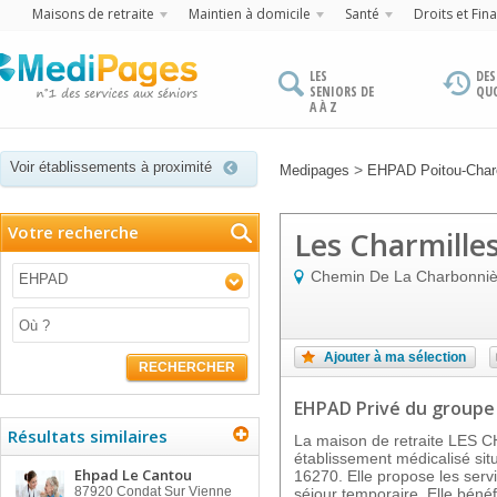
Maisons de retraite
Maintien à domicile
Santé
Droits et Fin
LES
DES
SENIORS DE
QU
A À Z
Voir établissements à proximité
>
Medipages
EHPAD Poitou-Char
Votre recherche
Les Charmille
Chemin De La Charbonniè
EHPAD
Ajouter à ma sélection
RECHERCHER
EHPAD Privé
du groupe
Résultats similaires
La maison de retraite LES 
établissement médicalisé s
Ehpad Le Cantou
16270. Elle propose les servi
87920
Condat Sur Vienne
séjour temporaire. Elle béné