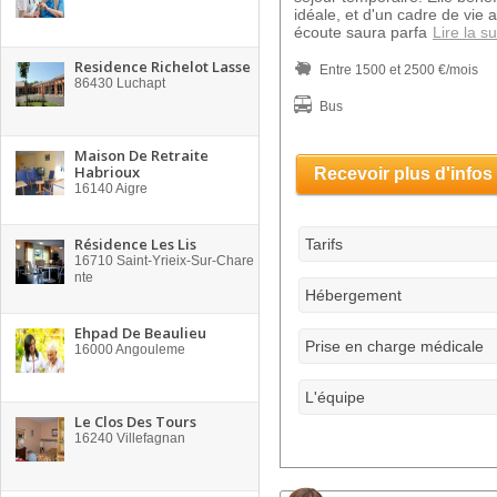
idéale, et d'un cadre de vie 
écoute saura parfa
Lire la su
Residence Richelot Lasse
Entre 1500 et 2500 €/mois
86430
Luchapt
Bus
Maison De Retraite
Habrioux
Recevoir plus d'infos
16140
Aigre
Résidence Les Lis
Tarifs
16710
Saint-Yrieix-Sur-Chare
nte
Hébergement
Ehpad De Beaulieu
Prise en charge médicale
16000
Angouleme
L'équipe
Le Clos Des Tours
16240
Villefagnan