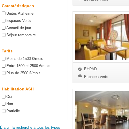
Caractéristiques
Unités Alzheimer
Espaces Verts
Accueil de jour
Séjour temporaire
Tarifs
Moins de 1500 €/mois
Entre 1500 et 2500 €/mois
EHPAD
Plus de 2500 €/mois
Espaces verts
Habilitation ASH
Oui
Non
Partielle
Élargir la recherche à tous les types