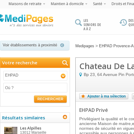
Maisons de retraite
Maintien à domicile
Santé
Droits et Fin
LES
DES
SENIORS DE
QU
A À Z
Voir établissements à proximité
>
Medipages
EHPAD Provence-Al
Votre recherche
Chateau De La
Bp 23, 64 Avenue Pin Port
EHPAD
Ajouter à ma sélection
RECHERCHER
EHPAD Privé
Résultats similaires
Privilégiant la qualité et le c
ancienne Maison de maitre,e
Les Alpilles
normes de sécurité en vigueu
13012
Marseille
accessible aux personnes à m