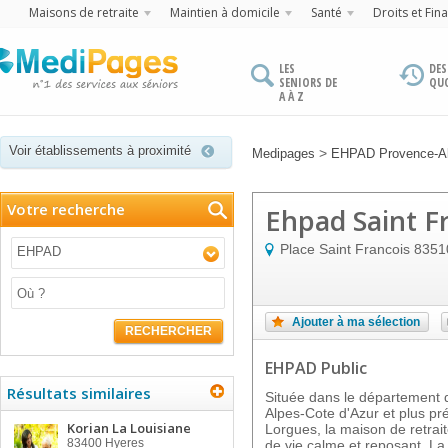
Maisons de retraite
Maintien à domicile
Santé
Droits et Fin
LES
DES
SENIORS DE
QU
A À Z
Voir établissements à proximité
>
Medipages
EHPAD Provence-Al
Votre recherche
Ehpad Saint F
Place Saint Francois
8351
EHPAD
Ajouter à ma sélection
RECHERCHER
EHPAD Public
Résultats similaires
Située dans le département 
Alpes-Cote d'Azur et plus p
Korian La Louisiane
Lorgues, la maison de retrai
83400
Hyeres
de vie calme et reposant. La