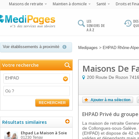
Maisons de retraite
Maintien à domicile
Santé
Droits et Fin
LES
DES
SENIORS DE
QU
A À Z
Voir établissements à proximité
>
Medipages
EHPAD Rhône-Alpe
Votre recherche
Maisons De Fa
200 Route De Rozon
741
EHPAD
Ajouter à ma sélection
RECHERCHER
EHPAD Privé
du groupe
Résultats similaires
La maison de retraite Genev
de Collongues-sous-Salève. 
Ehpad La Maison à Soie
(EHPAD) et dispose de 42 c
01230
Tenay
valides et dépendants mais 