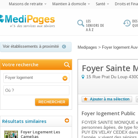
Maisons de retraite
Maintien à domicile
Santé
Droits et Fin
LES
DES
SENIORS DE
QU
A À Z
Voir établissements à proximité
>
Medipages
Foyer logement Auv
Votre recherche
Foyer Sainte 
15 Rue Prat Du Loup
430
Foyer logement
Ajouter à ma sélection
RECHERCHER
Foyer logement Public
Résultats similaires
FOYER SAINTE MONIQUE est
personnes âgées, de type foye
Foyer Logement Les
PUY EN VELAY CEDEX dans l
Camelias
l'année, y vivent des séniors