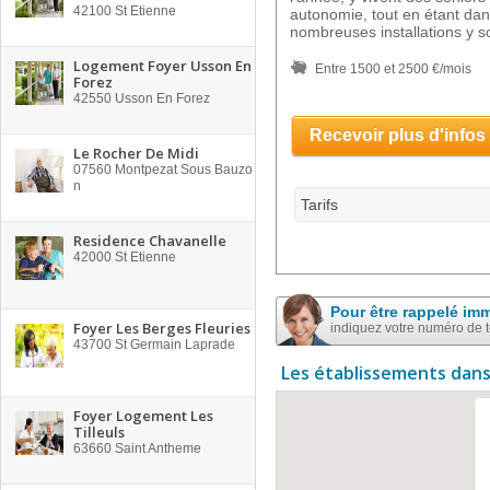
42100
St Etienne
autonomie, tout en étant dan
nombreuses installations y s
Logement Foyer Usson En
Entre 1500 et 2500 €/mois
Forez
42550
Usson En Forez
Recevoir plus d'infos
Le Rocher De Midi
07560
Montpezat Sous Bauzo
n
Tarifs
Residence Chavanelle
42000
St Etienne
Pour être rappelé im
Foyer Les Berges Fleuries
indiquez votre numéro de 
43700
St Germain Laprade
Les établissements dans
Foyer Logement Les
Tilleuls
63660
Saint Antheme