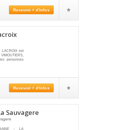
Recevoir + d'infos
acroix
E LACROIX est
 à VIMOUTIERS,
 des personnes
Recevoir + d'infos
La Sauvagere
vagere
NDAINE - LA