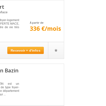
rt
 Mace
yer-logement
À partir de
 LA FERTE MACE,
336 €/mois
re de vie très
Recevoir + d'infos
n Bazin
IN est un
de type foyer-
 le département
i ...