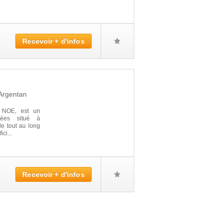
Recevoir + d'infos
Argentan
 NOE, est un
gées situé à
e tout au long
ci...
Recevoir + d'infos