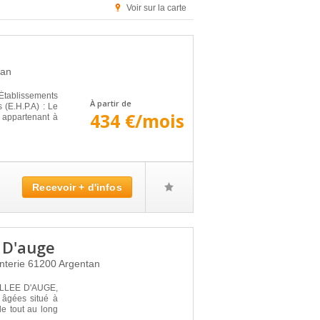
Voir sur la carte
tan
tablissements
À partir de
(E.H.P.A) : Le
434 €/mois
 appartenant à
Recevoir + d'infos
 D'auge
nterie
61200
Argentan
ALLEE D'AUGE,
 âgées situé à
e tout au long