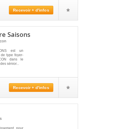
Recevoir + d'infos
re Saisons
ncon
ONS est un
de type foyer-
NCON dans le
des sénior...
Recevoir + d'infos
s
ssement pour