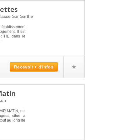
nettes
lasse Sur Sarthe
établissement
ogement. Il est
RTHE dans le
.
Recevoir + d'infos
Matin
con
IR MATIN, est
âgées situé à
tout au long de