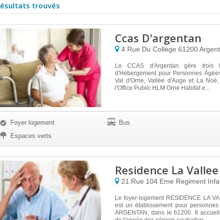
résultats trouvés
Ccas D'argentan
4 Rue Du Collège
61200
Argen
Le CCAS d'Argentan gère trois É
d'Hébergement pour Personnes Âgées 
Val d'Orne, Vallée d'Auge et La Noë,
l'Office Public HLM Orne Habitat e...
Foyer logement
Bus
Espaces verts
Residence La Vallee
21 Rue 104 Eme Regiment Infa
Le foyer-logement RESIDENCE LA V
est un établissement pour personnes
ARGENTAN, dans le 61200. Il accueill