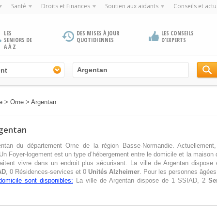
Santé
Droits et Finances
Soutien aux aidants
Conseils et actu
LES
DES MISES À JOUR
LES CONSEILS
SENIORS DE
QUOTIDIENNES
D'EXPERTS
A À Z
nt
e
>
Orne
>
Argentan
rgentan
gentan du département Orne de la région Basse-Normandie. Actuellement
Un Foyer-logement est un type d’hébergement entre le domicile et la maison d
tent vivre dans un endroit plus sécurisant. La ville de Argentan dispose
AD
, 0 Résidences-services et 0
Unités Alzheimer
. Pour les personnes âgées 
domicile sont disponibles:
La ville de Argentan dispose de 1 SSIAD, 2
Se