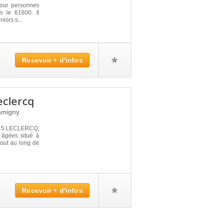
our personnes
 le 61600. Il
iors s...
Recevoir + d'infos
eclercq
migny
IUS LECLERCQ,
 âgées situé à
tout au long de
Recevoir + d'infos