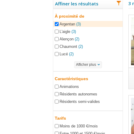
3 
Affiner les résultats
À proximité de
Argentan
(3)
L'aigle
(3)
Alençon
(2)
Chaumont
(2)
Lucé
(2)
Afficher plus
Caractéristiques
Animations
Résidents autonomes
Résidents semi-valides
Tarifs
Moins de 1000 €/mois
Entre 1000 et 1500 €/mois