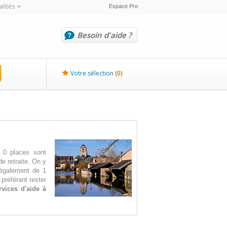
alités
Espace Pro
Besoin d'aide ?
Votre sélection
(
0
)
, 0 places sont
e retraite. On y
 également de 1
préférant rester
rvices d'aide à