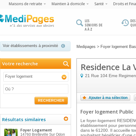
Maisons de retraite
Maintien à domicile
Santé
Droits et Fin
LES
DES
SENIORS DE
QU
A À Z
Voir établissements à proximité
>
Medipages
Foyer logement Ba
Votre recherche
Residence La 
21 Rue 104 Eme Regiment 
Foyer logement
Ajouter à ma sélection
RECHERCHER
Foyer logement Public
Résultats similaires
Le foyer-logement RESIDEN
établissement pour personn
Foyer Logement
dans le 61200. Il accueille t
14760
Bretteville Sur Odon
souhaitant bénéficier d'une 