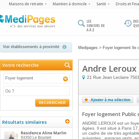
Maisons de retraite
Maintien à domicile
Santé
Droits et Fin
LES
DES
SENIORS DE
QU
A À Z
Voir établissements à proximité
>
Medipages
Foyer logement Ile 
Votre recherche
Andre Leroux
21 Rue Jean Leclaire
750
Foyer logement
Ajouter à ma sélection
RECHERCHER
Foyer logement Public
Résultats similaires
ANDRE LEROUX est un foyer
âgées. Il est situé à Paris 1
Residence Aline Marlin
un cadre de vie très agréable
93350
Le Bourget
suivantes : espaces verts, a