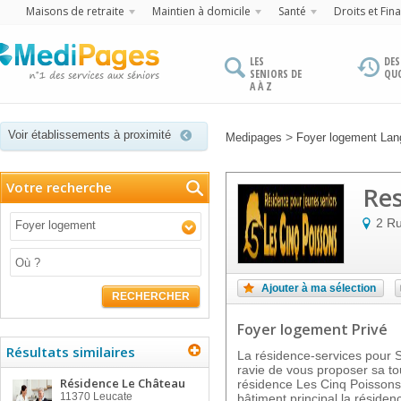
Maisons de retraite
Maintien à domicile
Santé
Droits et Fin
LES
DES
SENIORS DE
QU
A À Z
Voir établissements à proximité
>
Medipages
Foyer logement Lan
Votre recherche
Res
2 Ru
Foyer logement
Ajouter à ma sélection
RECHERCHER
Foyer logement Privé
Résultats similaires
La résidence-services pour S
ravie de vous proposer sa to
Résidence Le Château
résidence Les Cinq Poissons
11370
Leucate
bâtiment principal la réside