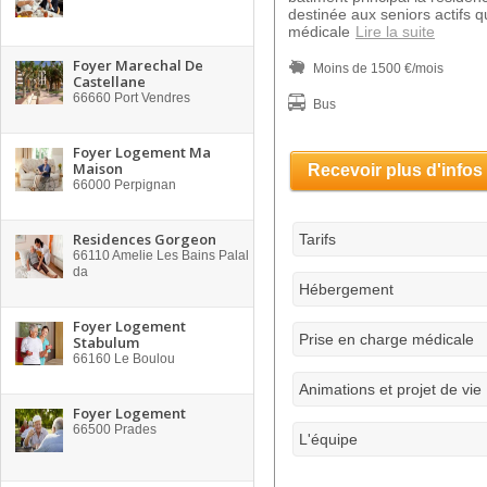
destinée aux seniors actifs q
médicale
Lire la suite
Foyer Marechal De
Moins de 1500 €/mois
Castellane
66660
Port Vendres
Bus
Foyer Logement Ma
Maison
Recevoir plus d'infos
66000
Perpignan
Residences Gorgeon
Tarifs
66110
Amelie Les Bains Palal
da
Hébergement
Foyer Logement
Prise en charge médicale
Stabulum
66160
Le Boulou
Animations et projet de vie
Foyer Logement
66500
Prades
L'équipe