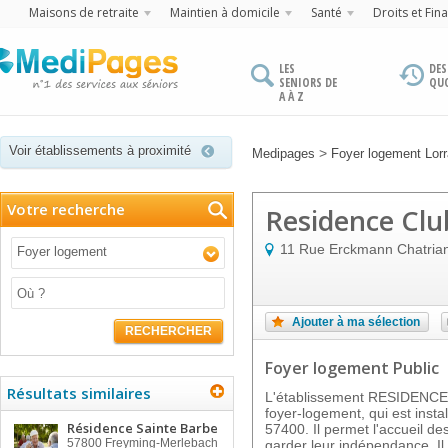
Maisons de retraite
Maintien à domicile
Santé
Droits et Fin
LES
DES
SENIORS DE
QU
A À Z
Voir établissements à proximité
>
Medipages
Foyer logement Lorr
Votre recherche
Residence Clu
11 Rue Erckmann Chatria
Foyer logement
Ajouter à ma sélection
RECHERCHER
Foyer logement Public
Résultats similaires
L'établissement RESIDENCE
foyer-logement, qui est ins
Résidence Sainte Barbe
57400. Il permet l'accueil d
57800
Freyming-Merlebach
garder leur indépendance. I