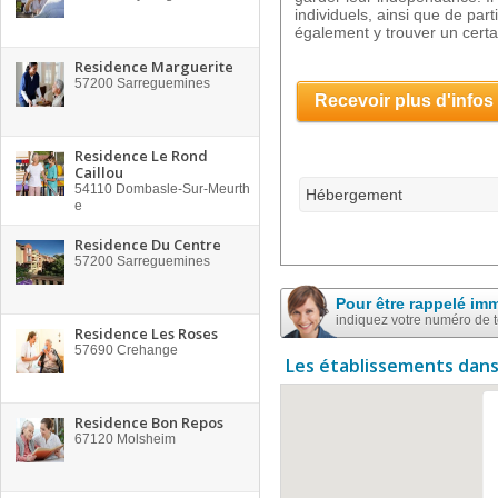
individuels, ainsi que de pa
également y trouver un certa
Residence Marguerite
57200
Sarreguemines
Recevoir plus d'infos
Residence Le Rond
Caillou
54110
Dombasle-Sur-Meurth
Hébergement
e
Residence Du Centre
57200
Sarreguemines
Pour être rappelé im
indiquez votre numéro de 
Residence Les Roses
57690
Crehange
Les établissements dans
Residence Bon Repos
67120
Molsheim