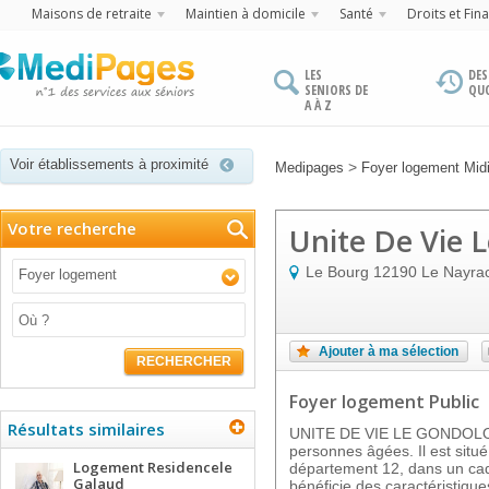
Maisons de retraite
Maintien à domicile
Santé
Droits et Fin
LES
DES
SENIORS DE
QU
A À Z
Voir établissements à proximité
>
Medipages
Foyer logement Mid
Votre recherche
Unite De Vie 
Le Bourg
12190
Le Nayra
Foyer logement
Ajouter à ma sélection
RECHERCHER
Foyer logement Public
Résultats similaires
UNITE DE VIE LE GONDOLOU
personnes âgées. Il est sit
Logement Residencele
département 12, dans un cadr
Galaud
bénéficie des caractéristique