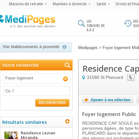
Maisons de retraite
Maintien à domicile
Santé
Droits et Fin
LES
DES
SENIORS DE
QU
A À Z
Voir établissements à proximité
>
Medipages
Foyer logement Mid
Votre recherche
Residence Cap
31580
St Plancard
Foyer logement
Ajouter à ma sélection
RECHERCHER
Foyer logement Public
Résultats similaires
RESIDENCE CAP SOULE est 
personnes âgées, de type foy
Residence Lezian
PLANCARD dans le départemen
Mirande
des séniors qui souhaitent g