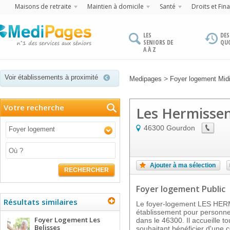
Maisons de retraite
Maintien à domicile
Santé
Droits et Fin
LES
DES
SENIORS DE
QU
A À Z
Voir établissements à proximité
>
Medipages
Foyer logement Mid
Votre recherche
Les Hermisse
46300
Gourdon
Foyer logement
Ajouter à ma sélection
RECHERCHER
Foyer logement Public
Résultats similaires
Le foyer-logement LES HE
établissement pour person
Foyer Logement Les
dans le 46300. Il accueille t
Belisses
souhaitant bénéficier d'une 