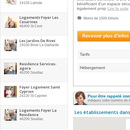
24150
Lalinde
bénéficiant d'un espace sécur
également prop
Lire la suite
Logements Foyer Les
Moins de 1500 €/mois
Cesarines
46400
St Cere
Recevoir plus d'infos
Les Jardins De Rivet
19100
Brive La Gaillarde
Tarifs
Residence Services-
Hébergement
agora
46200
Souillac
Foyer Logement Saint
Cyprien
24220
St Cyprien
Pour être rappelé im
indiquez votre numéro de 
Logements Foyer La
Les établissements dans
Residence
46200
Souillac