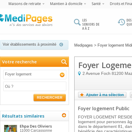
Maisons de retraite
Maintien à domicile
Santé
Droits et Fin
LES
DES
SENIORS DE
QU
A À Z
Voir établissements à proximité
>
Medipages
Foyer logement Mid
Votre recherche
Foyer Logeme
2 Avenue Foch
81200
Ma
Foyer logement
Ajouter à ma sélection
RECHERCHER
Foyer logement Public
Résultats similaires
FOYER LOGEMENT RESIDEN
logement pour personnes âgé
Ehpa Des Oliviers
dans le département 81, dans
11000
Carcassonne
bénéficie des caractéristique