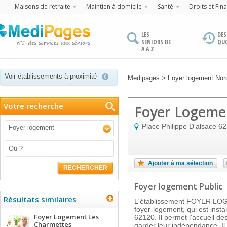
Maisons de retraite
Maintien à domicile
Santé
Droits et Fin
LES
DES
SENIORS DE
QU
A À Z
Voir établissements à proximité
>
Medipages
Foyer logement Nor
Votre recherche
Foyer Logemen
Place Philippe D'alsace
62
Foyer logement
Ajouter à ma sélection
RECHERCHER
Foyer logement Public
Résultats similaires
L'établissement FOYER LO
foyer-logement, qui est inst
Foyer Logement Les
62120. Il permet l'accueil d
Charmettes
garder leur indépendance. I