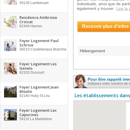
59130
Lambersart
individuels, ainsi que de pa
également y trouver
Lire la 
Residence Ambroise
Croizat
Recevoir plus d'infos
62440
Harnes
Foyer Logement Paul
Schrive
59210
Coudekerque Branche
Hébergement
Foyer Logement Les
Genets
62320
Drocourt
Pour être rappelé im
indiquez votre numéro de 
Foyer Logement Jean
Moulin
Les établissements dans
62140
Huby St Leu
Foyer Logement Les
Capucines
59110
La Madeleine