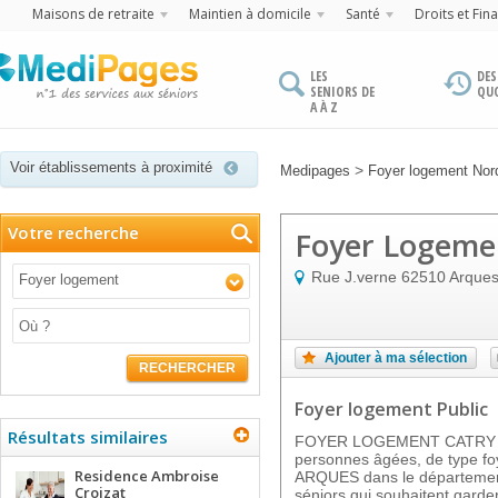
Maisons de retraite
Maintien à domicile
Santé
Droits et Fin
LES
DES
SENIORS DE
QU
A À Z
Voir établissements à proximité
>
Medipages
Foyer logement Nor
Votre recherche
Foyer Logeme
Rue J.verne
62510
Arque
Foyer logement
Ajouter à ma sélection
RECHERCHER
Foyer logement Public
Résultats similaires
FOYER LOGEMENT CATRY est
personnes âgées, de type foye
Residence Ambroise
ARQUES dans le département 
Croizat
séniors qui souhaitent garder