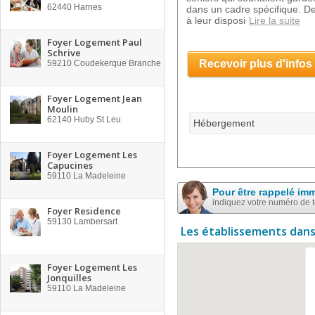
62440
Harnes
dans un cadre spécifique. De
à leur disposi
Lire la suite
Foyer Logement Paul
Schrive
Recevoir plus d'infos
59210
Coudekerque Branche
Foyer Logement Jean
Moulin
62140
Huby St Leu
Hébergement
Foyer Logement Les
Capucines
59110
La Madeleine
Pour être rappelé im
indiquez votre numéro de 
Foyer Residence
59130
Lambersart
Les établissements dans
Foyer Logement Les
Jonquilles
59110
La Madeleine