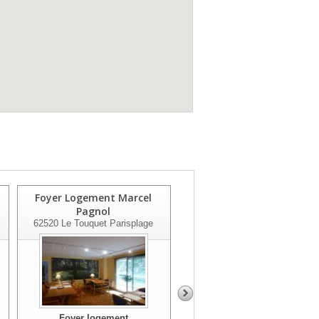
Foyer Logement Marcel
Les Pres L'enclos
Pagnol
62780
Cucq
62520
Le Touquet Parisplage
Foyer logement
Foyer logement