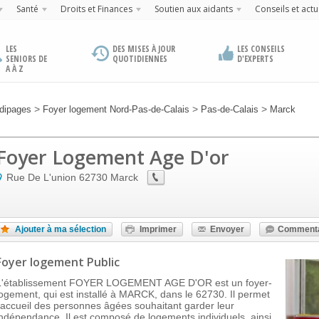
Santé
Droits et Finances
Soutien aux aidants
Conseils et actu
LES
DES MISES À JOUR
LES CONSEILS
SENIORS DE
QUOTIDIENNES
D'EXPERTS
A À Z
>
>
>
dipages
Foyer logement Nord-Pas-de-Calais
Pas-de-Calais
Marck
Foyer Logement Age D'or
Rue De L'union
62730
Marck
Ajouter à ma sélection
Imprimer
Envoyer
Commenta
Foyer logement Public
L'établissement FOYER LOGEMENT AGE D'OR est un foyer-
logement, qui est installé à MARCK, dans le 62730. Il permet
l'accueil des personnes âgées souhaitant garder leur
indépendance. Il est composé de logements individuels, ainsi