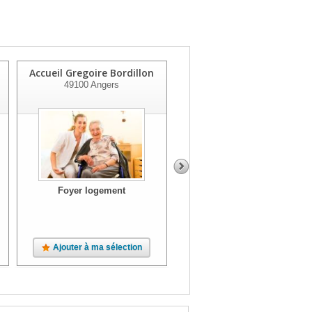
Accueil Gregoire Bordillon
Foyer Logement Village D
49100
Angers
Parc
49800
Andard
Foyer logement
Foyer logement
À partir de
610
€
/mois
Terrasse, Jardin, Parc
Ajouter à ma sélection
Ajouter à ma sélection