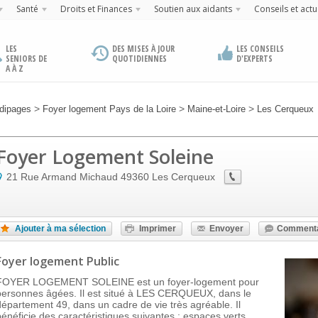
Santé
Droits et Finances
Soutien aux aidants
Conseils et actu
LES
DES MISES À JOUR
LES CONSEILS
SENIORS DE
QUOTIDIENNES
D'EXPERTS
A À Z
>
>
>
dipages
Foyer logement Pays de la Loire
Maine-et-Loire
Les Cerqueux
Foyer Logement Soleine
21 Rue Armand Michaud
49360
Les Cerqueux
Ajouter à ma sélection
Imprimer
Envoyer
Commenta
Foyer logement Public
FOYER LOGEMENT SOLEINE est un foyer-logement pour
personnes âgées. Il est situé à LES CERQUEUX, dans le
département 49, dans un cadre de vie très agréable. Il
bénéficie des caractéristiques suivantes : espaces verts,