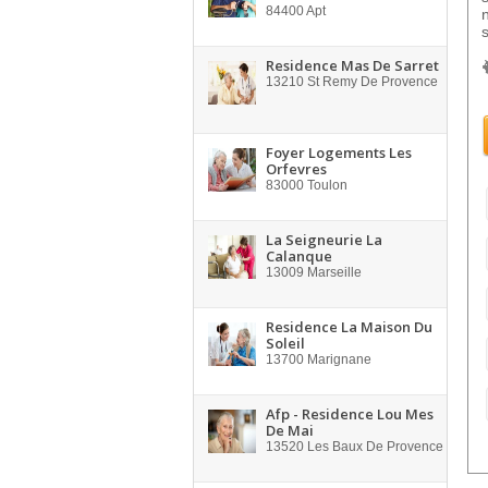
84400
Apt
s
Residence Mas De Sarret
13210
St Remy De Provence
Foyer Logements Les
Orfevres
83000
Toulon
La Seigneurie La
Calanque
13009
Marseille
Residence La Maison Du
Soleil
13700
Marignane
Afp - Residence Lou Mes
De Mai
13520
Les Baux De Provence