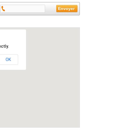
ctly.
OK