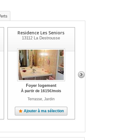
erts
Residence Les Seniors
Residence Mas De Sarret
13112
La Destrousse
13210
St Remy De Provence
Foyer logement
Foyer logement
À partir de
1615
€
/mois
À partir de
1430
€
/mois
Terrasse, Jardin
Jardin
Ajouter à ma sélection
Ajouter à ma sélection