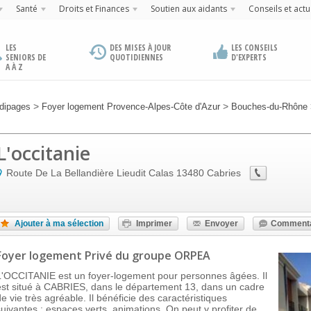
Santé
Droits et Finances
Soutien aux aidants
Conseils et actu
LES
DES MISES À JOUR
LES CONSEILS
SENIORS DE
QUOTIDIENNES
D'EXPERTS
A À Z
>
>
dipages
Foyer logement Provence-Alpes-Côte d'Azur
Bouches-du-Rhône
L'occitanie
Route De La Bellandière Lieudit Calas
13480
Cabries
Ajouter à ma sélection
Imprimer
Envoyer
Commenta
Foyer logement Privé
du groupe ORPEA
L'OCCITANIE est un foyer-logement pour personnes âgées. Il
est situé à CABRIES, dans le département 13, dans un cadre
de vie très agréable. Il bénéficie des caractéristiques
suivantes : espaces verts, animations. On peut y profiter de