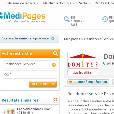
Maisons de retraite
Maintien à domicile
Santé
Droits et Fin
LES
DES
SENIORS DE
QU
A À Z
Voir établissements à proximité
>
Medipages
Résidences Service
Votre recherche
Dom
54 
Résidences Services
Ajouter à ma sélection
RECHERCHER
Residence service Priv
Résultats similaires
Au coeur des Landes entre f
la résidence Domitys « les 
Les Senioriales Hinx
propose 130 appartements con
40180
Hinx
Vous pourrez donc profiter d'