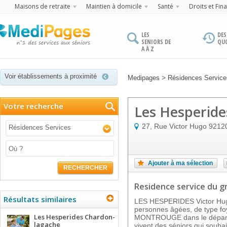
Maisons de retraite
Maintien à domicile
Santé
Droits et Fin
LES
DES
SENIORS DE
QU
A À Z
Voir établissements à proximité
>
Medipages
Résidences Services
Votre recherche
Les Hesperide
27, Rue Victor Hugo
9212
Résidences Services
Ajouter à ma sélection
RECHERCHER
Residence service
du g
Résultats similaires
LES HESPERIDES Victor Hugo
personnes âgées, de type foye
Les Hesperides Chardon-
MONTROUGE dans le départe
lagache
vivent des séniors qui souhai