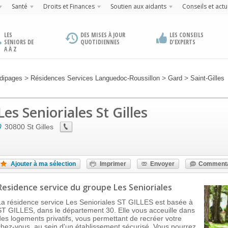
Santé
Droits et Finances
Soutien aux aidants
Conseils et actu
LES
DES MISES À JOUR
LES CONSEILS
SENIORS DE
QUOTIDIENNES
D'EXPERTS
A À Z
>
>
>
dipages
Résidences Services Languedoc-Roussillon
Gard
Saint-Gilles
Les Senioriales St Gilles
30800
St Gilles
Ajouter à ma sélection
Imprimer
Envoyer
Commenta
Residence service
du groupe Les Senioriales
La résidence service Les Senioriales ST GILLES est basée à
ST GILLES, dans le département 30. Elle vous acceuille dans
des logements privatifs, vous permettant de recréer votre
chez-vous, au sein d'un établissement sécurisé. Vous pourrez