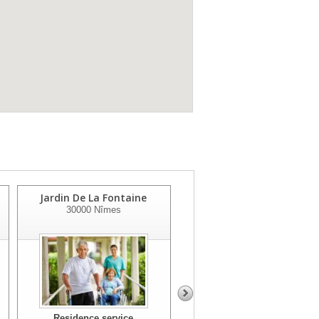
Jardin De La Fontaine
St-privat-des-vieux
30000
Nîmes
30340
St-Privat-Des-Vieux
Residence service
Residence service