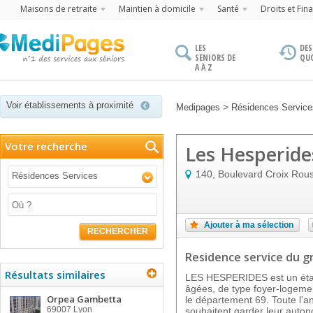
Maisons de retraite
Maintien à domicile
Santé
Droits et Fin
LES
DES
SENIORS DE
QU
A À Z
Voir établissements à proximité
>
Medipages
Résidences Service
Votre recherche
Les Hesperide
140, Boulevard Croix Rou
Résidences Services
Ajouter à ma sélection
RECHERCHER
Residence service
du g
Résultats similaires
LES HESPERIDES est un éta
âgées, de type foyer-logement
Orpea Gambetta
le département 69. Toute l'an
69007
Lyon
souhaitent garder leur auton