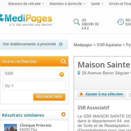
Maisons de retraite
Maintien à domicile
Santé
Droits et Fin
LES
DES
SENIORS DE
QU
A À Z
Voir établissements à proximité
>
>
Medipages
SSR Aquitaine
Py
Votre recherche
Maison Sainte
26 Avenue Baron Séguier
SSR
Ajouter à ma sélection
RECHERCHER
SSR Associatif
Résultats similaires
Le SSR MAISON SAINTE OD
dans le département 64, est
Clinique Princess
de Suite et de Réadaptation.
64000
Pau
d'hospitalisation pour une o