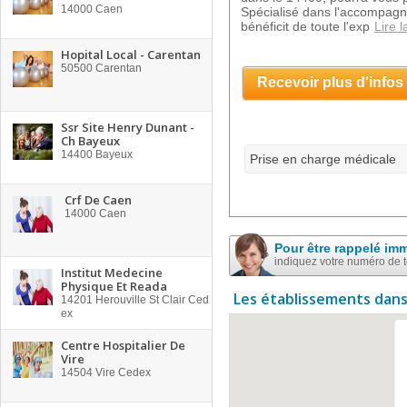
14000
Caen
Spécialisé dans l'accompagne
bénéficit de toute l'exp
Lire l
Hopital Local - Carentan
50500
Carentan
Recevoir plus d'infos
Ssr Site Henry Dunant -
Ch Bayeux
14400
Bayeux
Prise en charge médicale
Crf De Caen
14000
Caen
Pour être rappelé im
indiquez votre numéro de 
Institut Medecine
Physique Et Reada
Les établissements dans
14201
Herouville St Clair Ced
ex
Centre Hospitalier De
Vire
14504
Vire Cedex