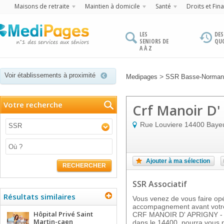
Maisons de retraite
Maintien à domicile
Santé
Droits et Fin
LES
DES
SENIORS DE
QU
A À Z
Voir établissements à proximité
>
Medipages
SSR Basse-Norman
Votre recherche
Crf Manoir D'
Rue Louviere
14400
Baye
SSR
Ajouter à ma sélection
RECHERCHER
SSR Associatif
Résultats similaires
Vous venez de vous faire op
accompagnement avant votre
Hôpital Privé Saint
CRF MANOIR D' APRIGNY - B
Martin-caen
dans le 14400, pourra vous p