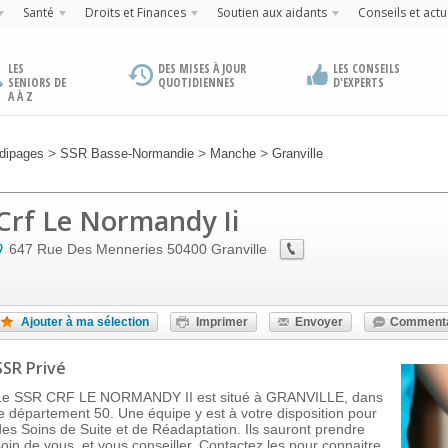
Santé
Droits et Finances
Soutien aux aidants
Conseils et actu
LES
DES MISES À JOUR
LES CONSEILS
SENIORS DE
QUOTIDIENNES
D'EXPERTS
A À Z
>
>
>
dipages
SSR Basse-Normandie
Manche
Granville
Crf Le Normandy Ii
647 Rue Des Menneries
50400
Granville
Ajouter à ma sélection
Imprimer
Envoyer
Commenta
SSR Privé
Le SSR CRF LE NORMANDY II est situé à GRANVILLE, dans
le département 50. Une équipe y est à votre disposition pour
des Soins de Suite et de Réadaptation. Ils sauront prendre
soin de vous, et vous conseiller. Contactez les pour connaitre