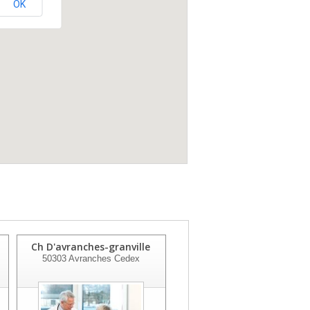
OK
Ch D'avranches-granville
Polyclinique De La Baie-st
50303
Avranches Cedex
Martin
50300
St Martin Des Champs