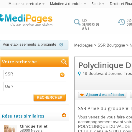
Maisons de retraite
Maintien à domicile
Santé
Droits et Fin
LES
DES
SENIORS DE
QU
A À Z
Voir établissements à proximité
>
>
Medipages
SSR Bourgogne
N
Votre recherche
Polyclinique D
49 Boulevard Jerome Tre
SSR
Ajouter à ma sélection
RECHERCHER
SSR Privé
du groupe VI
Résultats similaires
Vous venez de vous faire op
accompagnement avant votre
Clinique Tallet
POLYCLINIQUE DU VAL DE L
58000
Nevers
CEDEX, dans le 58000, pourr