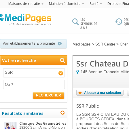
Maisons de retraite
Maintien à domicile
Santé
Droits et Fin
LES
DES
SENIORS DE
QU
A À Z
Voir établissements à proximité
>
>
Medipages
SSR Centre
Cher
Votre recherche
Ssr Chateau D
145 Avenue Francois Mitt
SSR
Ajouter à ma sélection
RECHERCHER
SSR Public
Résultats similaires
Le SSR SSR CHATEAU DU 
à BOURGES CEDEX, dans le d
Clinique Des Grainetières
proposant des Soins de Suit
18200
Saint-Amand-Montron
sortiez d'hospitalisation po