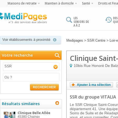
Maisons de retraite
Maintien à domicile
Santé
Droits et Fin
LES
DES
SENIORS DE
QU
A À Z
Voir établissements à proximité
>
>
Medipages
SSR Centre
Loir-
Votre recherche
Clinique Saint
10bis Rue Honoré De Bal
SSR
Ajouter à ma sélection
RECHERCHER
SSR
du groupe VITALIA
Résultats similaires
Le SSR Clinique Saint-Coeur
département 41. Une équipe y
Clinique Belle Allée
Soins de Suite et de Réadapt
45380
Chaingy
vous, et vous conseiller. Con