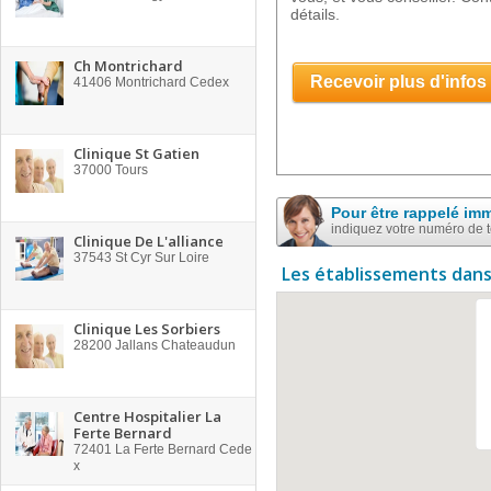
détails.
Ch Montrichard
Recevoir plus d'infos
41406
Montrichard Cedex
Clinique St Gatien
37000
Tours
Pour être rappelé im
indiquez votre numéro de 
Clinique De L'alliance
37543
St Cyr Sur Loire
Les établissements dans
Clinique Les Sorbiers
28200
Jallans Chateaudun
Centre Hospitalier La
Ferte Bernard
72401
La Ferte Bernard Cede
x